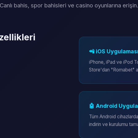
Canlı bahis, spor bahisleri ve casino oyunlarına erişin
llikleri
📲 iOS Uygulamas
iPhone, iPad ve iPod Tou
Store'dan "Romabet" ar
🤖 Android Uygul
Tüm Android cihazlarda 
indirin ve kurulumu tam