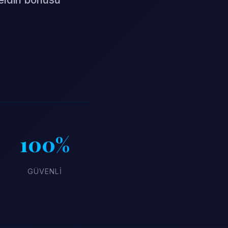
100%
GÜVENLI