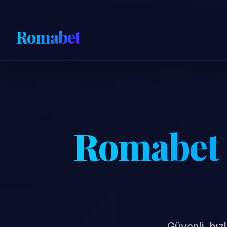
Romabet
Romabet 
Güvenli, hız