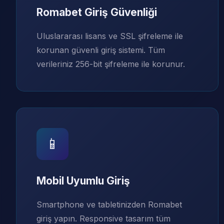
Romabet Giriş Güvenliği
Uluslararası lisans ve SSL şifreleme ile
korunan güvenli giriş sistemi. Tüm
verileriniz 256-bit şifreleme ile korunur.
📱
Mobil Uyumlu Giriş
Smartphone ve tabletinizden Romabet
giriş yapın. Responsive tasarım tüm