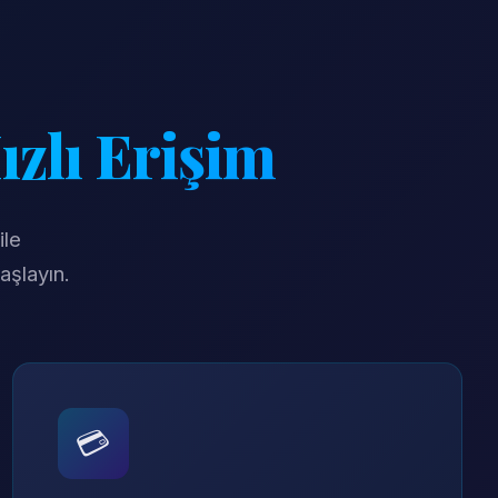
ızlı Erişim
ile
aşlayın.
💳