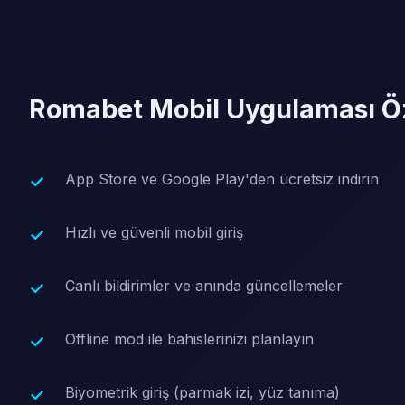
Romabet Mobil Uygulaması Öze
App Store ve Google Play'den ücretsiz indirin
Hızlı ve güvenli mobil giriş
Canlı bildirimler ve anında güncellemeler
Offline mod ile bahislerinizi planlayın
Biyometrik giriş (parmak izi, yüz tanıma)