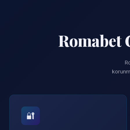
Romabet G
Ro
korunma
🔐