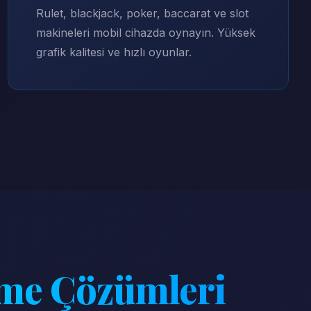
Rulet, blackjack, poker, baccarat ve slot
makineleri mobil cihazda oynayın. Yüksek
grafik kalitesi ve hızlı oyunlar.
me Çözümleri