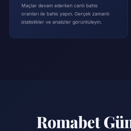
Maçlar devam ederken canlı bahis
oranları ile bahis yapın. Gerçek zamanlı
istatistikler ve analizler görüntüleyin.
Romabet Günc