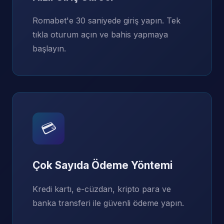
Romabet'e 30 saniyede giriş yapın. Tek
tıkla oturum açın ve bahis yapmaya
başlayın.
💳
Çok Sayıda Ödeme Yöntemi
Kredi kartı, e-cüzdan, kripto para ve
banka transferi ile güvenli ödeme yapın.