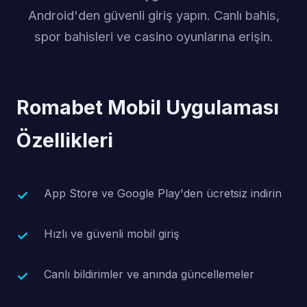
Android'den güvenli giriş yapın. Canlı bahis,
spor bahisleri ve casino oyunlarına erişin.
Romabet Mobil Uygulaması
Özellikleri
App Store ve Google Play'den ücretsiz indirin
Hızlı ve güvenli mobil giriş
Canlı bildirimler ve anında güncellemeler