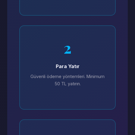
2
Para Yatır
Güvenli ödeme yöntemleri. Minimum
50 TL yatırın.