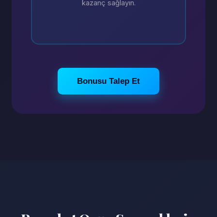
kazanç sağlayın.
Bonusu Talep Et