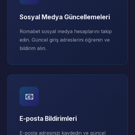
Sosyal Medya Güncellemeleri
Romabet sosyal medya hesaplarını takip
edin. Güncel giriş adreslerini öğrenin ve
bildirim alın.
📧
E-posta Bildirimleri
E-posta adresinizi kaydedin ve güncel