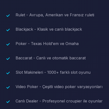
Rulet - Avrupa, Amerikan ve Fransız ruleti
Blackjack - Klasik ve canlı blackjack
Poker - Texas Hold'em ve Omaha
Baccarat - Canlı ve otomatik baccarat
Slot Makineleri - 1000+ farklı slot oyunu
Video Poker - Çeşitli video poker varyasyonları
Canlı Dealer - Profesyonel croupier ile oyunlar