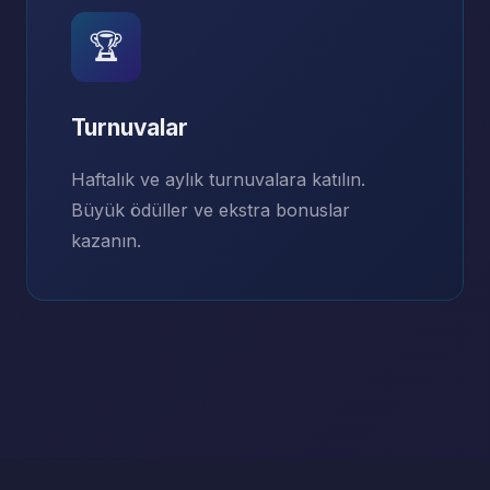
🏆
Turnuvalar
Haftalık ve aylık turnuvalara katılın.
Büyük ödüller ve ekstra bonuslar
kazanın.