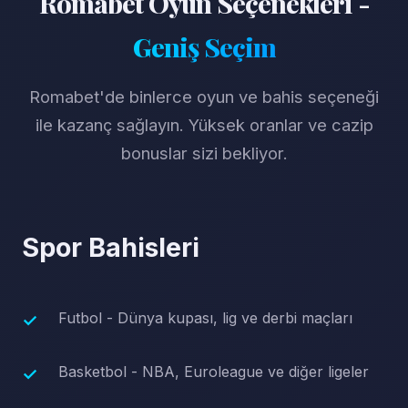
Romabet Oyun Seçenekleri -
Geniş Seçim
Romabet'de binlerce oyun ve bahis seçeneği
ile kazanç sağlayın. Yüksek oranlar ve cazip
bonuslar sizi bekliyor.
Spor Bahisleri
Futbol - Dünya kupası, lig ve derbi maçları
Basketbol - NBA, Euroleague ve diğer ligeler