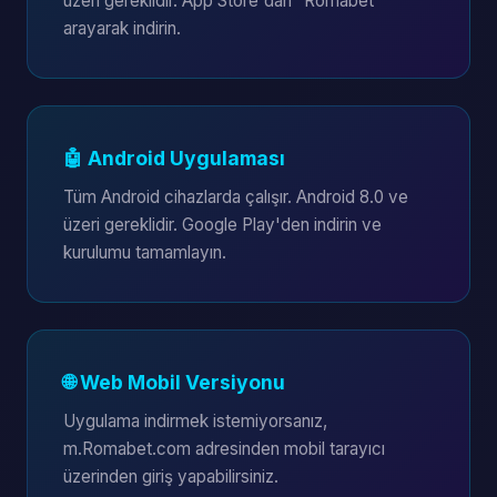
üzeri gereklidir. App Store'dan "Romabet"
arayarak indirin.
🤖 Android Uygulaması
Tüm Android cihazlarda çalışır. Android 8.0 ve
üzeri gereklidir. Google Play'den indirin ve
kurulumu tamamlayın.
🌐 Web Mobil Versiyonu
Uygulama indirmek istemiyorsanız,
m.Romabet.com adresinden mobil tarayıcı
üzerinden giriş yapabilirsiniz.