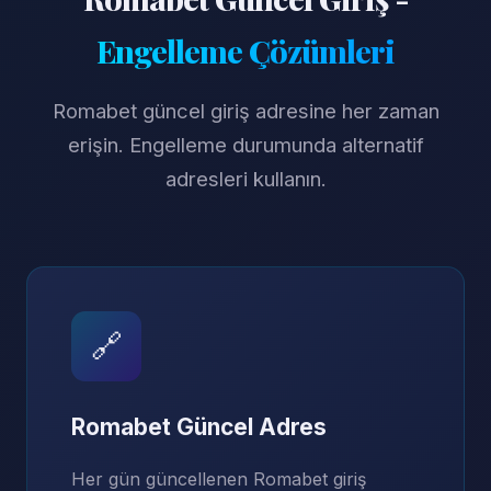
Engelleme Çözümleri
Romabet güncel giriş adresine her zaman
erişin. Engelleme durumunda alternatif
adresleri kullanın.
🔗
Romabet Güncel Adres
Her gün güncellenen Romabet giriş