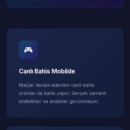
🎮
Canlı Bahis Mobilde
Maçlar devam ederken canlı bahis
oranları ile bahis yapın. Gerçek zamanlı
istatistikler ve analizler görüntüleyin.