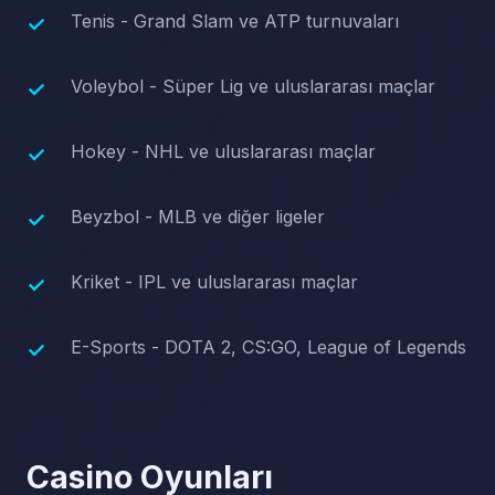
Tenis - Grand Slam ve ATP turnuvaları
Voleybol - Süper Lig ve uluslararası maçlar
Hokey - NHL ve uluslararası maçlar
Beyzbol - MLB ve diğer ligeler
Kriket - IPL ve uluslararası maçlar
E-Sports - DOTA 2, CS:GO, League of Legends
Casino Oyunları