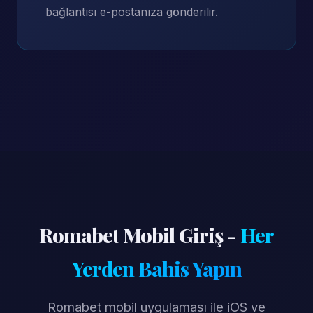
bağlantısı e-postanıza gönderilir.
Romabet Mobil Giriş -
Her
Yerden Bahis Yapın
Romabet mobil uygulaması ile iOS ve