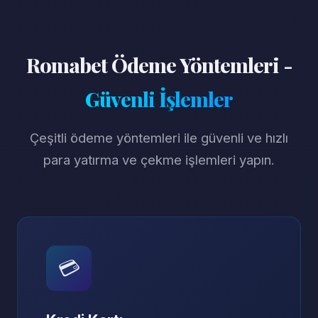
Romabet Ödeme Yöntemleri -
Güvenli İşlemler
Çeşitli ödeme yöntemleri ile güvenli ve hızlı
para yatırma ve çekme işlemleri yapın.
💳