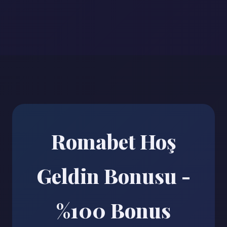
Romabet Hoş
Geldin Bonusu -
%100 Bonus