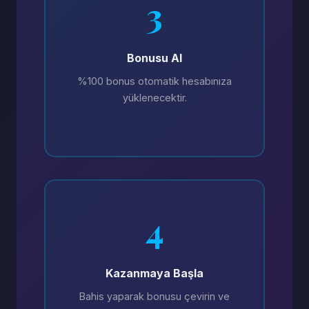
3
Bonusu Al
%100 bonus otomatik hesabınıza
yüklenecektir.
4
Kazanmaya Başla
Bahis yaparak bonusu çevirin ve