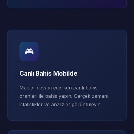
🎮
Canlı Bahis Mobilde
Maçlar devam ederken canlı bahis
oranları ile bahis yapın. Gerçek zamanlı
istatistikler ve analizler görüntüleyin.