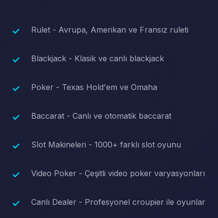
Rulet - Avrupa, Amerikan ve Fransız ruleti
Blackjack - Klasik ve canlı blackjack
Poker - Texas Hold'em ve Omaha
Baccarat - Canlı ve otomatik baccarat
Slot Makineleri - 1000+ farklı slot oyunu
Video Poker - Çeşitli video poker varyasyonları
Canlı Dealer - Profesyonel croupier ile oyunlar