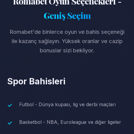
Romabet Oyun Seçenekleri -
Geniş Seçim
Romabet'de binlerce oyun ve bahis seçeneği
ile kazanç sağlayın. Yüksek oranlar ve cazip
bonuslar sizi bekliyor.
Spor Bahisleri
Futbol - Dünya kupası, lig ve derbi maçları
Basketbol - NBA, Euroleague ve diğer ligeler