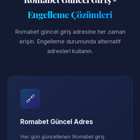
Engelleme Çözümleri
Romabet güncel giriş adresine her zaman
erişin. Engelleme durumunda alternatif
adresleri kullanın.
🔗
Romabet Güncel Adres
Her gün güncellenen Romabet giriş