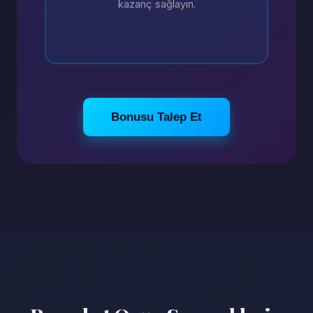
kazanç sağlayın.
Bonusu Talep Et