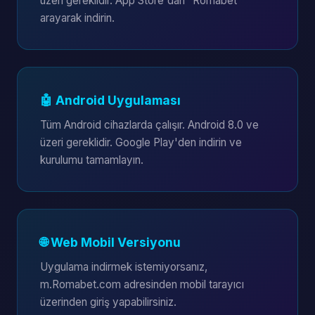
üzeri gereklidir. App Store'dan "Romabet"
arayarak indirin.
🤖 Android Uygulaması
Tüm Android cihazlarda çalışır. Android 8.0 ve
üzeri gereklidir. Google Play'den indirin ve
kurulumu tamamlayın.
🌐 Web Mobil Versiyonu
Uygulama indirmek istemiyorsanız,
m.Romabet.com adresinden mobil tarayıcı
üzerinden giriş yapabilirsiniz.