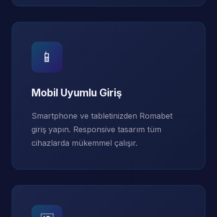
📱
Mobil Uyumlu Giriş
Smartphone ve tabletinizden Romabet
giriş yapın. Responsive tasarım tüm
cihazlarda mükemmel çalışır.