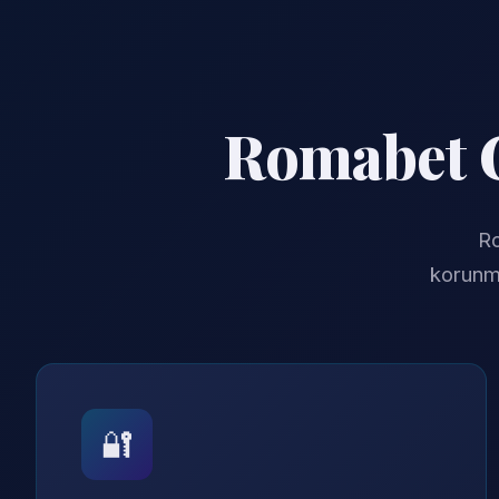
Romabet G
Ro
korunma
🔐