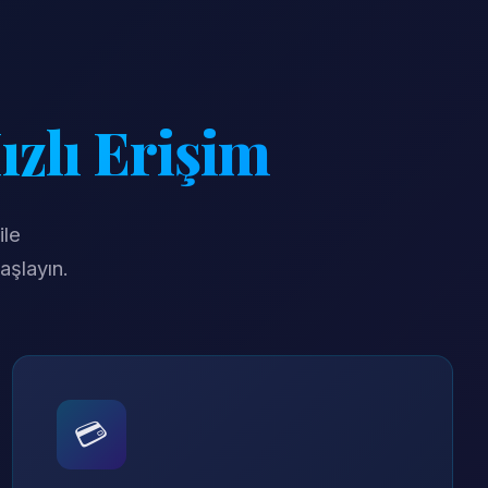
ızlı Erişim
ile
aşlayın.
💳