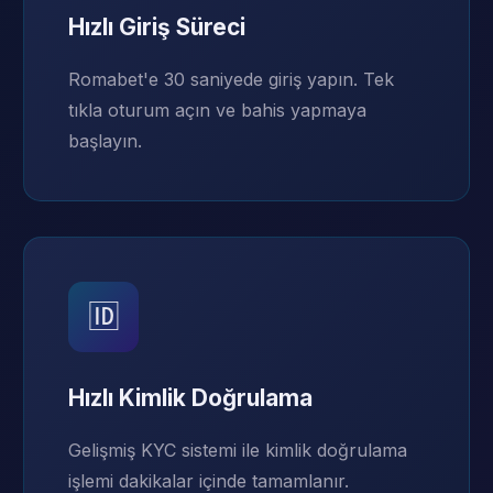
Hızlı Giriş Süreci
Romabet'e 30 saniyede giriş yapın. Tek
tıkla oturum açın ve bahis yapmaya
başlayın.
🆔
Hızlı Kimlik Doğrulama
Gelişmiş KYC sistemi ile kimlik doğrulama
işlemi dakikalar içinde tamamlanır.