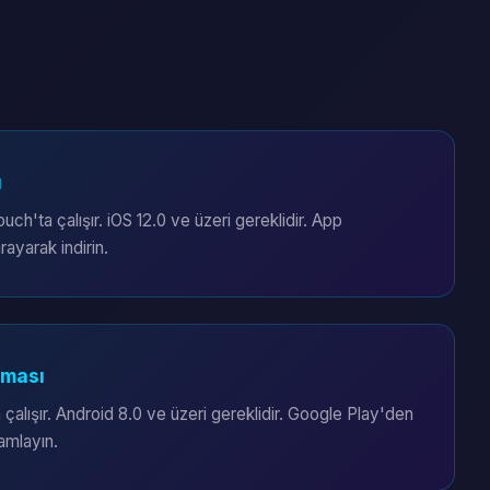
.
ı
ch'ta çalışır. iOS 12.0 ve üzeri gereklidir. App
ayarak indirin.
aması
çalışır. Android 8.0 ve üzeri gereklidir. Google Play'den
amlayın.