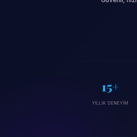
15+
YILLIK DENEYIM