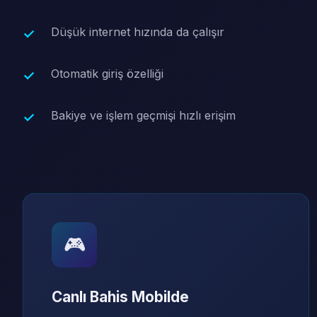
Düşük internet hızında da çalışır
Otomatik giriş özelliği
Bakiye ve işlem geçmişi hızlı erişim
🎮
Canlı Bahis Mobilde