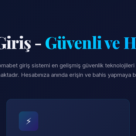
iriş -
Güvenli ve H
mabet giriş sistemi en gelişmiş güvenlik teknolojileri 
ktadır. Hesabınıza anında erişin ve bahis yapmaya b
⚡