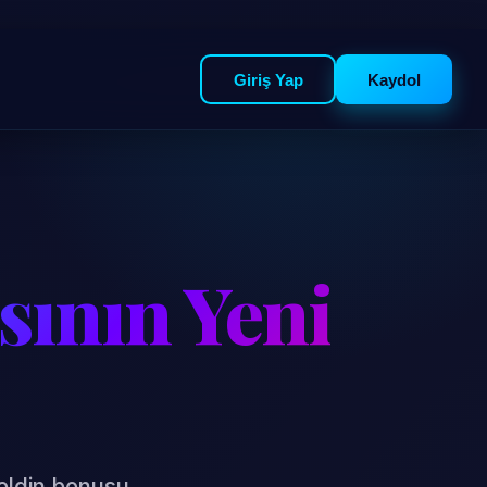
Giriş Yap
Kaydol
ının Yeni
geldin bonusu