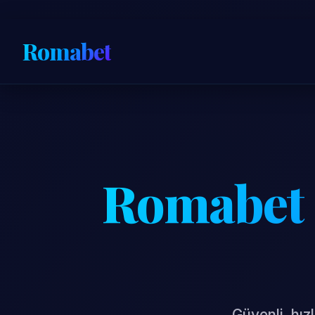
Romabet
Romabet 
Güvenli, hız