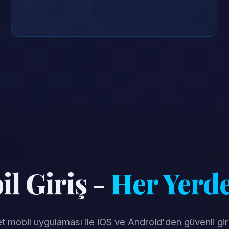
l Giriş -
Her Yerde
 mobil uygulaması ile iOS ve Android'den güvenli giri