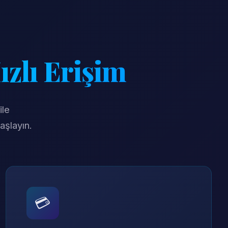
ızlı Erişim
ile
aşlayın.
💳