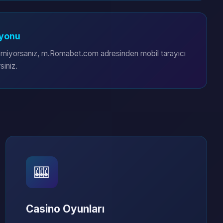
iyonu
emiyorsanız, m.Romabet.com adresinden mobil tarayıcı
siniz.
🎰
Casino Oyunları