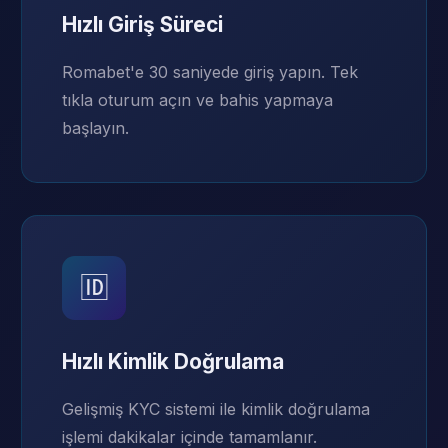
Hızlı Giriş Süreci
Romabet'e 30 saniyede giriş yapın. Tek
tıkla oturum açın ve bahis yapmaya
başlayın.
🆔
Hızlı Kimlik Doğrulama
Gelişmiş KYC sistemi ile kimlik doğrulama
işlemi dakikalar içinde tamamlanır.