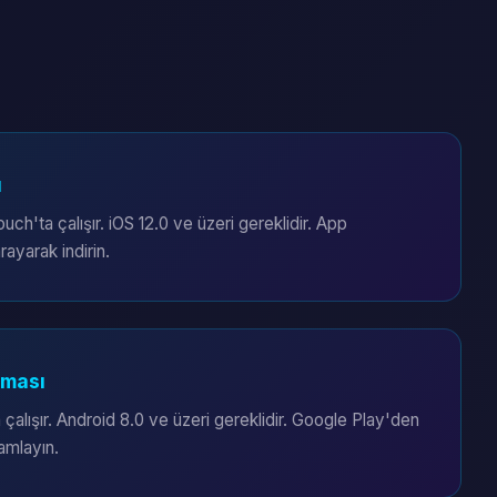
.
ı
ch'ta çalışır. iOS 12.0 ve üzeri gereklidir. App
ayarak indirin.
aması
çalışır. Android 8.0 ve üzeri gereklidir. Google Play'den
amlayın.