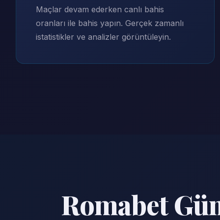
Maçlar devam ederken canlı bahis
oranları ile bahis yapın. Gerçek zamanlı
istatistikler ve analizler görüntüleyin.
Romabet Günc