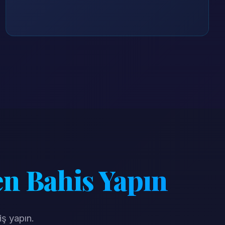
n Bahis Yapın
ş yapın.