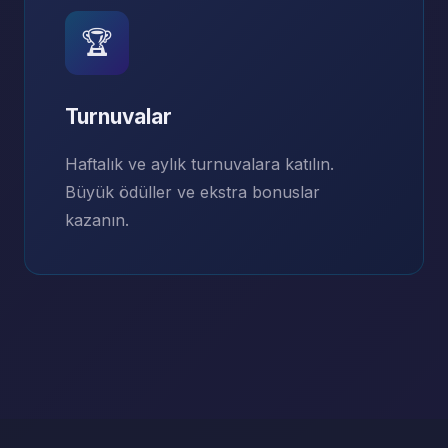
🏆
Turnuvalar
Haftalık ve aylık turnuvalara katılın.
Büyük ödüller ve ekstra bonuslar
kazanın.