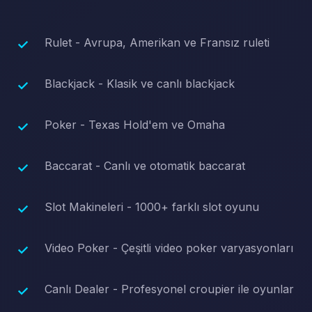
Rulet - Avrupa, Amerikan ve Fransız ruleti
Blackjack - Klasik ve canlı blackjack
Poker - Texas Hold'em ve Omaha
Baccarat - Canlı ve otomatik baccarat
Slot Makineleri - 1000+ farklı slot oyunu
Video Poker - Çeşitli video poker varyasyonları
Canlı Dealer - Profesyonel croupier ile oyunlar