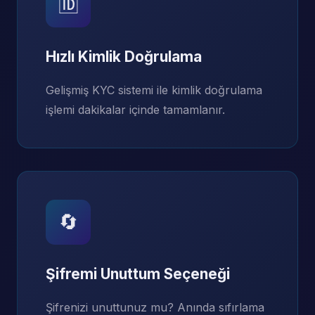
🆔
Hızlı Kimlik Doğrulama
Gelişmiş KYC sistemi ile kimlik doğrulama
işlemi dakikalar içinde tamamlanır.
🔄
Şifremi Unuttum Seçeneği
Şifrenizi unuttunuz mu? Anında sıfırlama