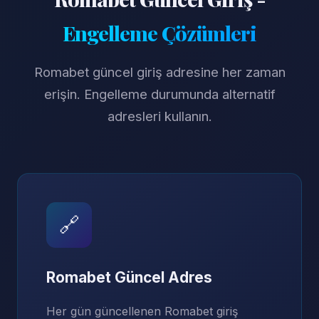
Engelleme Çözümleri
Romabet güncel giriş adresine her zaman
erişin. Engelleme durumunda alternatif
adresleri kullanın.
🔗
Romabet Güncel Adres
Her gün güncellenen Romabet giriş