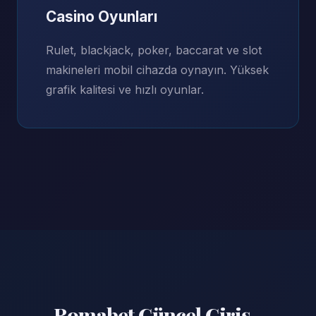
Casino Oyunları
Rulet, blackjack, poker, baccarat ve slot
makineleri mobil cihazda oynayın. Yüksek
grafik kalitesi ve hızlı oyunlar.
Romabet Güncel Giriş -