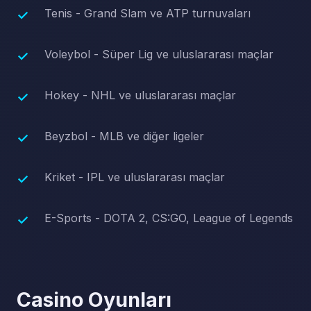
Tenis - Grand Slam ve ATP turnuvaları
Voleybol - Süper Lig ve uluslararası maçlar
Hokey - NHL ve uluslararası maçlar
Beyzbol - MLB ve diğer ligeler
Kriket - IPL ve uluslararası maçlar
E-Sports - DOTA 2, CS:GO, League of Legends
Casino Oyunları