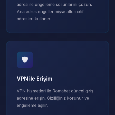
adresi ile engelleme sorunlarını çözün.
Ana adres engellenmişse alternatif
adresleri kullanın.
🛡️
VPN ile Erişim
VPN hizmetleri ile Romabet güncel giriş
adresine erişin. Gizliliğiniz korunur ve
engelleme aşılır.