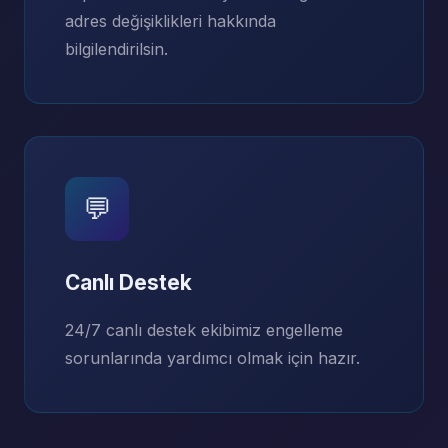
adres değişiklikleri hakkında
bilgilendirilsin.
💬
Canlı Destek
24/7 canlı destek ekibimiz engelleme
sorunlarında yardımcı olmak için hazır.