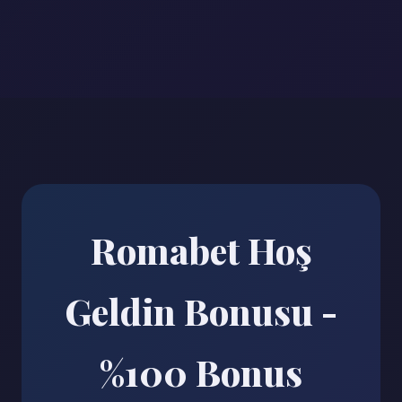
Romabet Hoş
Geldin Bonusu -
%100 Bonus