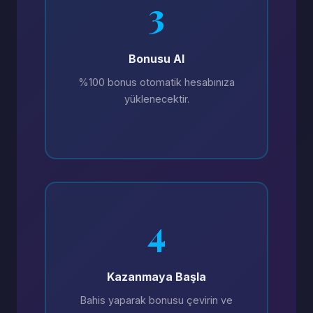
3
Bonusu Al
%100 bonus otomatik hesabınıza
yüklenecektir.
4
Kazanmaya Başla
Bahis yaparak bonusu çevirin ve