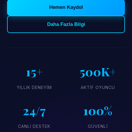
Hemen Kaydol
Daha Fazla Bilgi
15+
500K+
YILLIK DENEYIM
AKTIF OYUNCU
24/7
100%
CANLI DESTEK
GÜVENLI