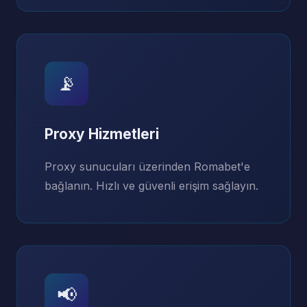
📡
Proxy Hizmetleri
Proxy sunucuları üzerinden Romabet'e
bağlanın. Hızlı ve güvenli erişim sağlayın.
📢