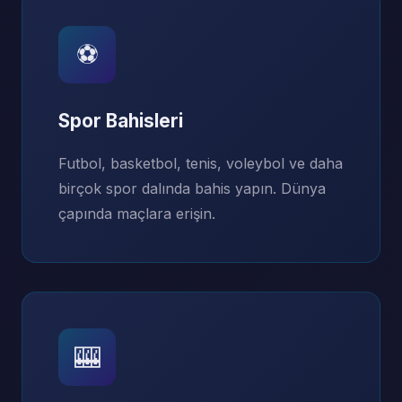
⚽
Spor Bahisleri
Futbol, basketbol, tenis, voleybol ve daha
birçok spor dalında bahis yapın. Dünya
çapında maçlara erişin.
🎰