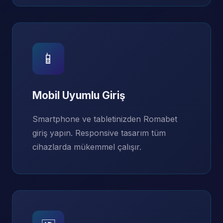
📱
Mobil Uyumlu Giriş
Smartphone ve tabletinizden Romabet
giriş yapın. Responsive tasarım tüm
cihazlarda mükemmel çalışır.