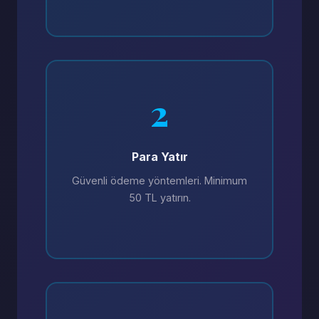
2
Para Yatır
Güvenli ödeme yöntemleri. Minimum
50 TL yatırın.