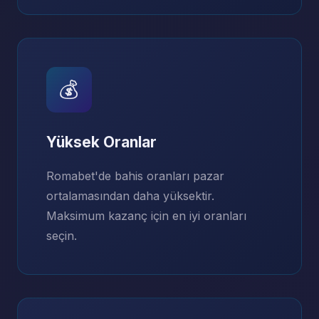
💰
Yüksek Oranlar
Romabet'de bahis oranları pazar
ortalamasından daha yüksektir.
Maksimum kazanç için en iyi oranları
seçin.