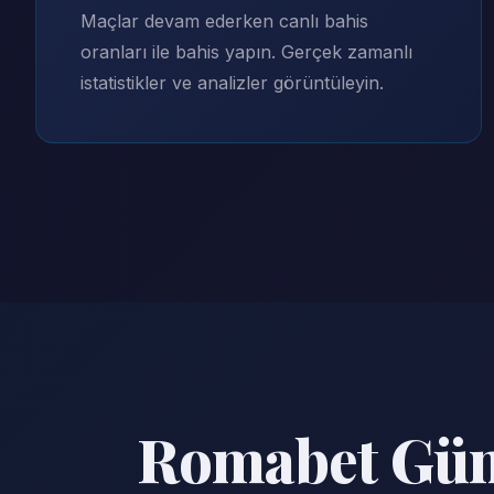
Maçlar devam ederken canlı bahis
oranları ile bahis yapın. Gerçek zamanlı
istatistikler ve analizler görüntüleyin.
Romabet Günc