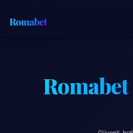
Romabet
Romabet 
Güvenli, hız