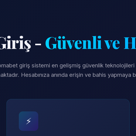
iriş -
Güvenli ve H
mabet giriş sistemi en gelişmiş güvenlik teknolojileri 
ktadır. Hesabınıza anında erişin ve bahis yapmaya b
⚡