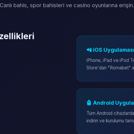
Canlı bahis, spor bahisleri ve casino oyunlarına erişin
llikleri
📲 iOS Uygulamas
iPhone, iPad ve iPod Tou
Store'dan "Romabet" ar
🤖 Android Uygul
Tüm Android cihazlarda 
indirin ve kurulumu tam