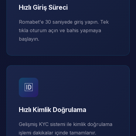
Hızlı Giriş Süreci
Romabet'e 30 saniyede giriş yapın. Tek
tıkla oturum açın ve bahis yapmaya
başlayın.
🆔
Hızlı Kimlik Doğrulama
Gelişmiş KYC sistemi ile kimlik doğrulama
işlemi dakikalar içinde tamamlanır.