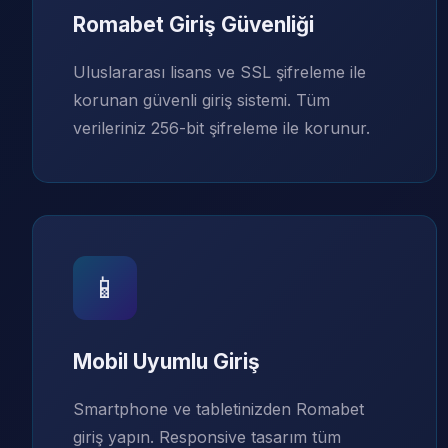
Romabet Giriş Güvenliği
Uluslararası lisans ve SSL şifreleme ile
korunan güvenli giriş sistemi. Tüm
verileriniz 256-bit şifreleme ile korunur.
📱
Mobil Uyumlu Giriş
Smartphone ve tabletinizden Romabet
giriş yapın. Responsive tasarım tüm