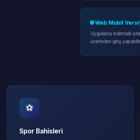
🌐 Web Mobil Vers
Uygulama indirmek ist
üzerinden giriş yapabilir
⚽
Spor Bahisleri