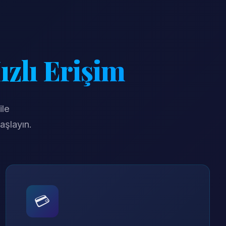
ızlı Erişim
ile
aşlayın.
💳