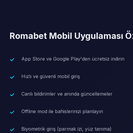
Romabet Mobil Uygulaması Öze
App Store ve Google Play'den ücretsiz indirin
Hızlı ve güvenli mobil giriş
Canlı bildirimler ve anında güncellemeler
Offline mod ile bahislerinizi planlayın
Biyometrik giriş (parmak izi, yüz tanıma)