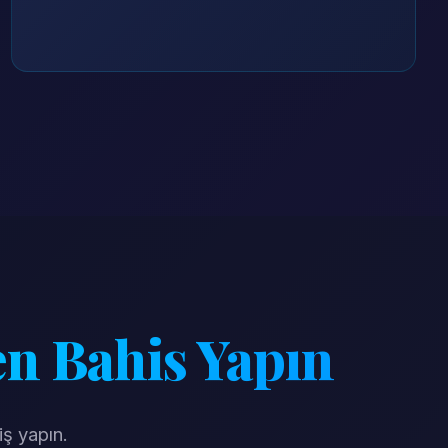
n Bahis Yapın
ş yapın.