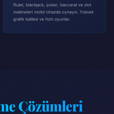
Rulet, blackjack, poker, baccarat ve slot
makineleri mobil cihazda oynayın. Yüksek
grafik kalitesi ve hızlı oyunlar.
me Çözümleri