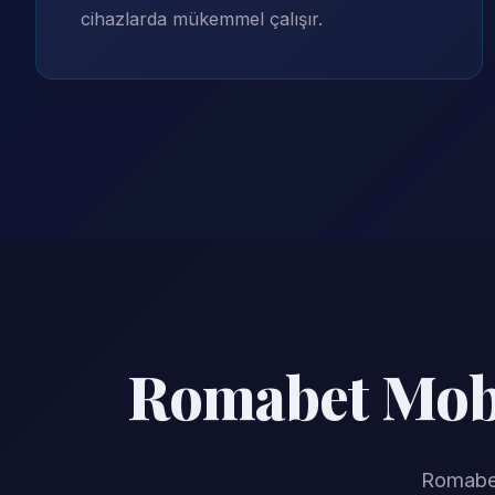
cihazlarda mükemmel çalışır.
Romabet Mobi
Romabet