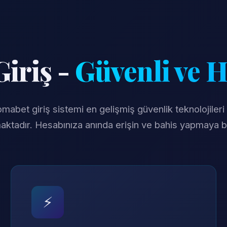
iriş -
Güvenli ve H
mabet giriş sistemi en gelişmiş güvenlik teknolojileri 
ktadır. Hesabınıza anında erişin ve bahis yapmaya b
⚡