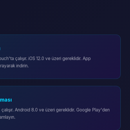
.
ı
ch'ta çalışır. iOS 12.0 ve üzeri gereklidir. App
ayarak indirin.
aması
çalışır. Android 8.0 ve üzeri gereklidir. Google Play'den
amlayın.