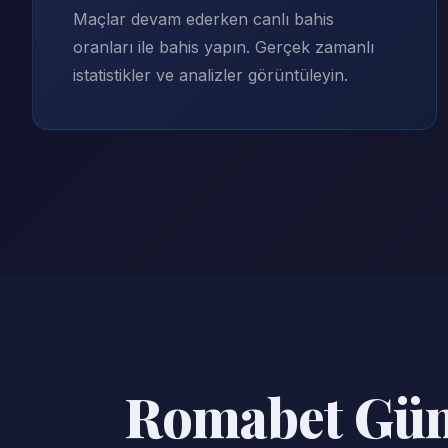
Maçlar devam ederken canlı bahis
oranları ile bahis yapın. Gerçek zamanlı
istatistikler ve analizler görüntüleyin.
Romabet Günc