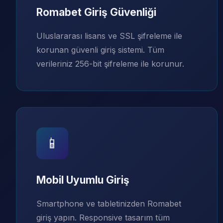
Romabet Giriş Güvenliği
Uluslararası lisans ve SSL şifreleme ile
korunan güvenli giriş sistemi. Tüm
verileriniz 256-bit şifreleme ile korunur.
📱
Mobil Uyumlu Giriş
Smartphone ve tabletinizden Romabet
giriş yapın. Responsive tasarım tüm