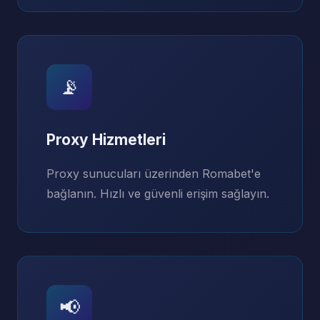
📡
Proxy Hizmetleri
Proxy sunucuları üzerinden Romabet'e
bağlanın. Hızlı ve güvenli erişim sağlayın.
📢