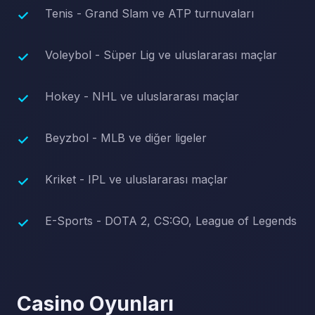
Tenis - Grand Slam ve ATP turnuvaları
Voleybol - Süper Lig ve uluslararası maçlar
Hokey - NHL ve uluslararası maçlar
Beyzbol - MLB ve diğer ligeler
Kriket - IPL ve uluslararası maçlar
E-Sports - DOTA 2, CS:GO, League of Legends
Casino Oyunları