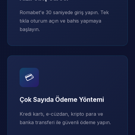
Romabet'e 30 saniyede giriş yapın. Tek
tıkla oturum açın ve bahis yapmaya
başlayın.
💳
Çok Sayıda Ödeme Yöntemi
Kredi kartı, e-cüzdan, kripto para ve
banka transferi ile güvenli ödeme yapın.