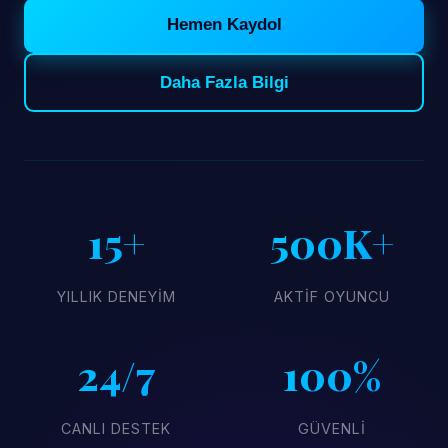
Hemen Kaydol
Daha Fazla Bilgi
15+
500K+
YILLIK DENEYIM
AKTIF OYUNCU
24/7
100%
CANLI DESTEK
GÜVENLI