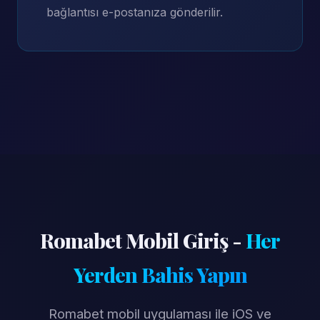
bağlantısı e-postanıza gönderilir.
Romabet Mobil Giriş -
Her
Yerden Bahis Yapın
Romabet mobil uygulaması ile iOS ve