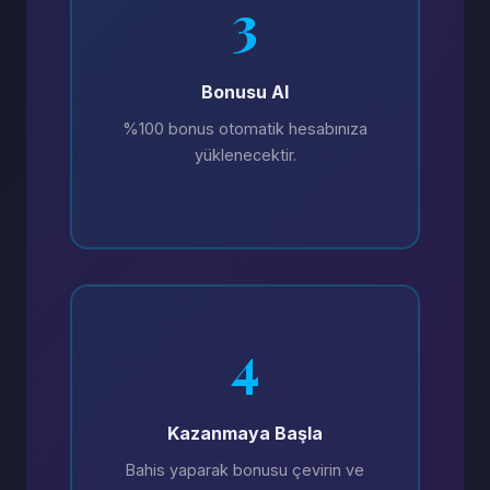
3
Bonusu Al
%100 bonus otomatik hesabınıza
yüklenecektir.
4
Kazanmaya Başla
Bahis yaparak bonusu çevirin ve