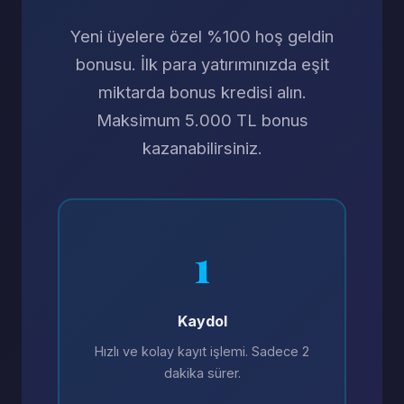
Yeni üyelere özel %100 hoş geldin
bonusu. İlk para yatırımınızda eşit
miktarda bonus kredisi alın.
Maksimum 5.000 TL bonus
kazanabilirsiniz.
1
Kaydol
Hızlı ve kolay kayıt işlemi. Sadece 2
dakika sürer.