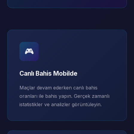
🎮
Canlı Bahis Mobilde
Maçlar devam ederken canlı bahis
oranları ile bahis yapın. Gerçek zamanlı
istatistikler ve analizler görüntüleyin.