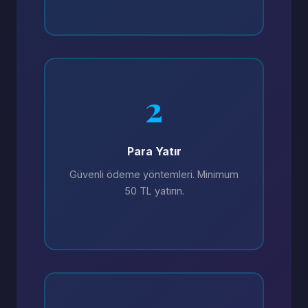
2
Para Yatır
Güvenli ödeme yöntemleri. Minimum
50 TL yatırın.