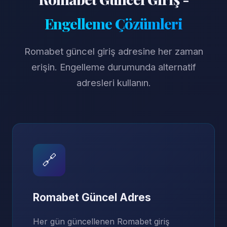
Engelleme Çözümleri
Romabet güncel giriş adresine her zaman
erişin. Engelleme durumunda alternatif
adresleri kullanın.
🔗
Romabet Güncel Adres
Her gün güncellenen Romabet giriş