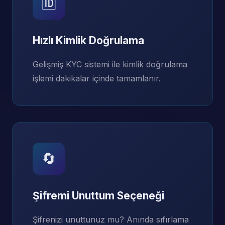
🆔
Hızlı Kimlik Doğrulama
Gelişmiş KYC sistemi ile kimlik doğrulama
işlemi dakikalar içinde tamamlanır.
🔄
Şifremi Unuttum Seçeneği
Şifrenizi unuttunuz mu? Anında sıfırlama