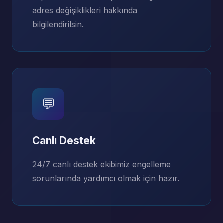
adres değişiklikleri hakkında
bilgilendirilsin.
💬
Canlı Destek
24/7 canlı destek ekibimiz engelleme
sorunlarında yardımcı olmak için hazır.