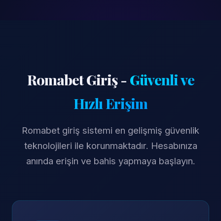
Romabet Giriş -
Güvenli ve
Hızlı Erişim
Romabet giriş sistemi en gelişmiş güvenlik
teknolojileri ile korunmaktadır. Hesabınıza
anında erişin ve bahis yapmaya başlayın.