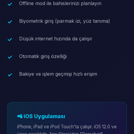
Offline mod ile bahislerinizi planlayın
Biyometrik giriş (parmak izi, yüz tanıma)
Düşük internet hızında da çalışır
Otomatik giriş özelliği
Bakiye ve işlem geçmişi hızlı erişim
📲 iOS Uygulaması
iPhone, iPad ve iPod Touch'ta çalışır. iOS 12.0 ve