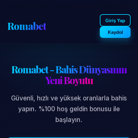
Giriş Yap
Romabet
Kaydol
Romabet - Bahis Dünyasının
Yeni Boyutu
Güvenli, hızlı ve yüksek oranlarla bahis
yapın. %100 hoş geldin bonusu ile
başlayın.