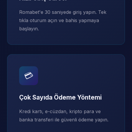
Romabet'e 30 saniyede giriş yapın. Tek
tıkla oturum açın ve bahis yapmaya
başlayın.
💳
Çok Sayıda Ödeme Yöntemi
Kredi kartı, e-cüzdan, kripto para ve
banka transferi ile güvenli ödeme yapın.