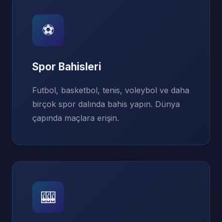
⚽
Spor Bahisleri
Futbol, basketbol, tenis, voleybol ve daha
birçok spor dalında bahis yapın. Dünya
çapında maçlara erişin.
🎰