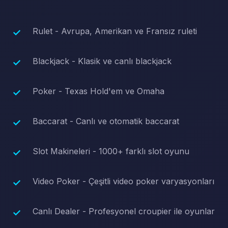
Rulet - Avrupa, Amerikan ve Fransız ruleti
Blackjack - Klasik ve canlı blackjack
Poker - Texas Hold'em ve Omaha
Baccarat - Canlı ve otomatik baccarat
Slot Makineleri - 1000+ farklı slot oyunu
Video Poker - Çeşitli video poker varyasyonları
Canlı Dealer - Profesyonel croupier ile oyunlar