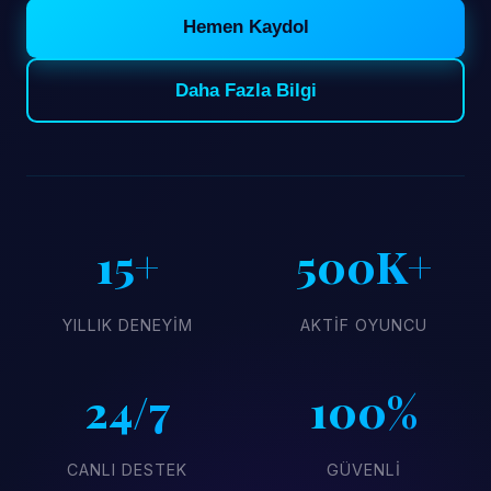
Hemen Kaydol
Daha Fazla Bilgi
15+
500K+
YILLIK DENEYIM
AKTIF OYUNCU
24/7
100%
CANLI DESTEK
GÜVENLI