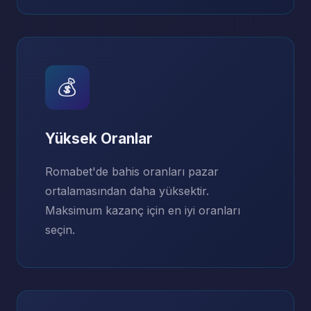
💰
Yüksek Oranlar
Romabet'de bahis oranları pazar
ortalamasından daha yüksektir.
Maksimum kazanç için en iyi oranları
seçin.