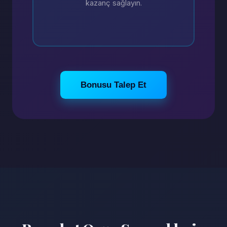
kazanç sağlayın.
Bonusu Talep Et