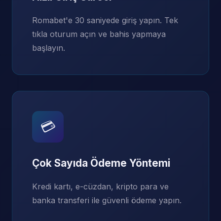
Romabet'e 30 saniyede giriş yapın. Tek
tıkla oturum açın ve bahis yapmaya
başlayın.
💳
Çok Sayıda Ödeme Yöntemi
Kredi kartı, e-cüzdan, kripto para ve
banka transferi ile güvenli ödeme yapın.