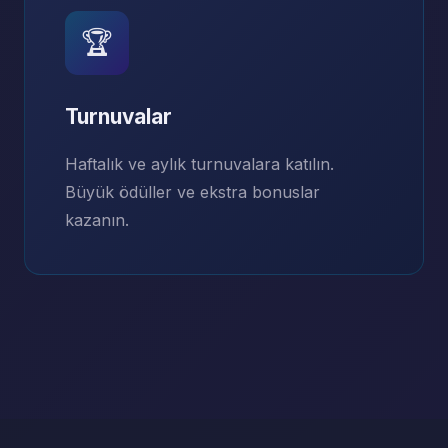
🏆
Turnuvalar
Haftalık ve aylık turnuvalara katılın.
Büyük ödüller ve ekstra bonuslar
kazanın.