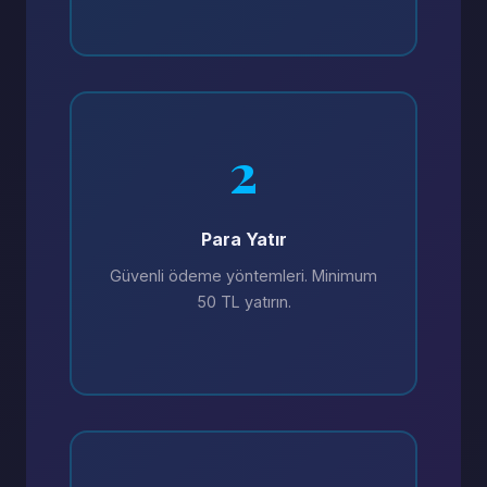
2
Para Yatır
Güvenli ödeme yöntemleri. Minimum
50 TL yatırın.