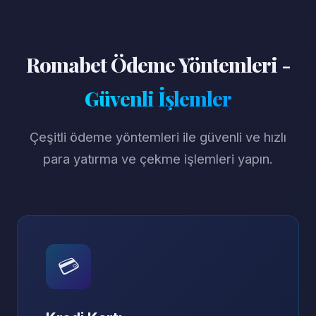
Romabet Ödeme Yöntemleri -
Güvenli İşlemler
Çeşitli ödeme yöntemleri ile güvenli ve hızlı
para yatırma ve çekme işlemleri yapın.
💳