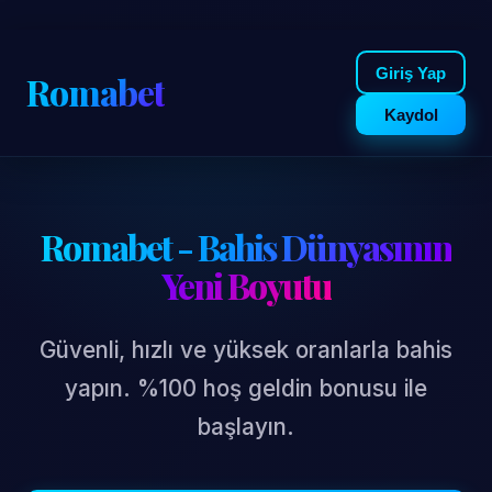
Giriş Yap
Romabet
Kaydol
Romabet - Bahis Dünyasının
Yeni Boyutu
Güvenli, hızlı ve yüksek oranlarla bahis
yapın. %100 hoş geldin bonusu ile
başlayın.