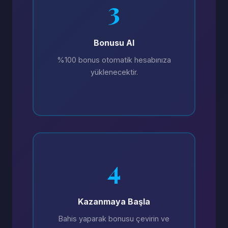
3
Bonusu Al
%100 bonus otomatik hesabınıza
yüklenecektir.
4
Kazanmaya Başla
Bahis yaparak bonusu çevirin ve