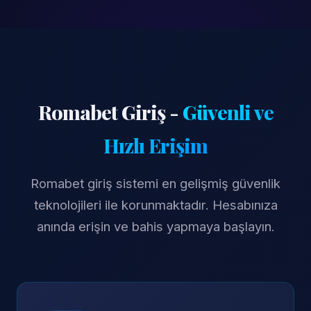
Romabet Giriş -
Güvenli ve
Hızlı Erişim
Romabet giriş sistemi en gelişmiş güvenlik
teknolojileri ile korunmaktadır. Hesabınıza
anında erişin ve bahis yapmaya başlayın.