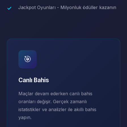
Jackpot Oyunları - Milyonluk ödüller kazanın
🎯
Canlı Bahis
Maçlar devam ederken canlı bahis
oranları değişir. Gerçek zamanlı
istatistikler ve analizler ile akıllı bahis
yapın.