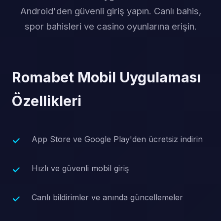
Android'den güvenli giriş yapın. Canlı bahis,
spor bahisleri ve casino oyunlarına erişin.
Romabet Mobil Uygulaması
Özellikleri
App Store ve Google Play'den ücretsiz indirin
Hızlı ve güvenli mobil giriş
Canlı bildirimler ve anında güncellemeler