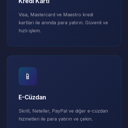
Kredi Kartı
Visa, Mastercard ve Maestro kredi
kartları ile anında para yatırın. Güvenli ve
hızlı işlem.
📱
E-Cüzdan
Skrill, Neteller, PayPal ve diğer e-cüzdan
hizmetleri ile para yatırın ve çekin.