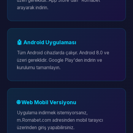
üzeri gereklidir. App Store'dan "Romabet"
arayarak indirin.
🤖 Android Uygulaması
Tüm Android cihazlarda çalışır. Android 8.0 ve
üzeri gereklidir. Google Play'den indirin ve
kurulumu tamamlayın.
🌐 Web Mobil Versiyonu
Uygulama indirmek istemiyorsanız,
m.Romabet.com adresinden mobil tarayıcı
üzerinden giriş yapabilirsiniz.