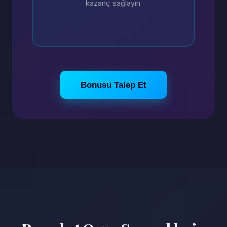
kazanç sağlayın.
Bonusu Talep Et