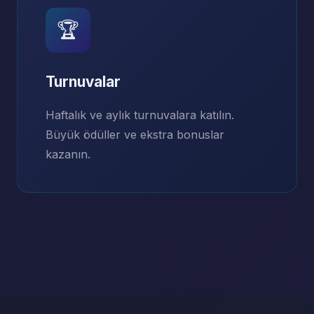
🏆
Turnuvalar
Haftalık ve aylık turnuvalara katılın.
Büyük ödüller ve ekstra bonuslar
kazanın.