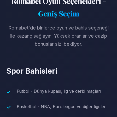
Romabet Oyun Seçenekleri -
Geniş Seçim
Romabet'de binlerce oyun ve bahis seçeneği
ile kazanç sağlayın. Yüksek oranlar ve cazip
bonuslar sizi bekliyor.
Spor Bahisleri
Futbol - Dünya kupası, lig ve derbi maçları
Basketbol - NBA, Euroleague ve diğer ligeler