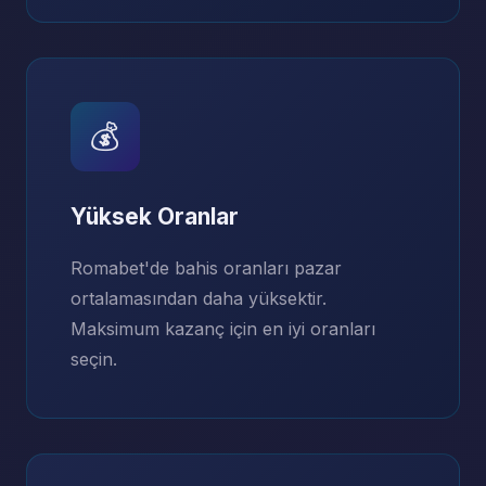
💰
Yüksek Oranlar
Romabet'de bahis oranları pazar
ortalamasından daha yüksektir.
Maksimum kazanç için en iyi oranları
seçin.