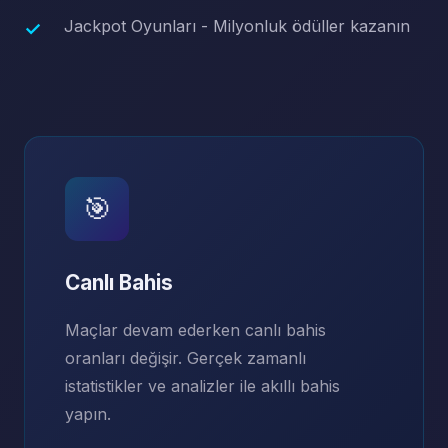
Jackpot Oyunları - Milyonluk ödüller kazanın
🎯
Canlı Bahis
Maçlar devam ederken canlı bahis
oranları değişir. Gerçek zamanlı
istatistikler ve analizler ile akıllı bahis
yapın.