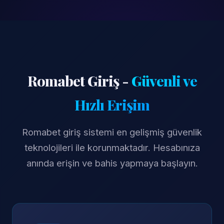
Romabet Giriş -
Güvenli ve
Hızlı Erişim
Romabet giriş sistemi en gelişmiş güvenlik
teknolojileri ile korunmaktadır. Hesabınıza
anında erişin ve bahis yapmaya başlayın.