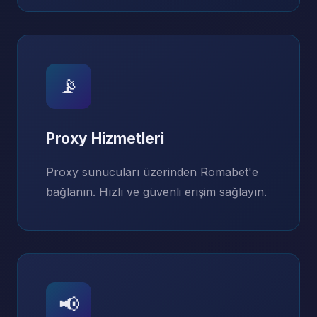
📡
Proxy Hizmetleri
Proxy sunucuları üzerinden Romabet'e
bağlanın. Hızlı ve güvenli erişim sağlayın.
📢