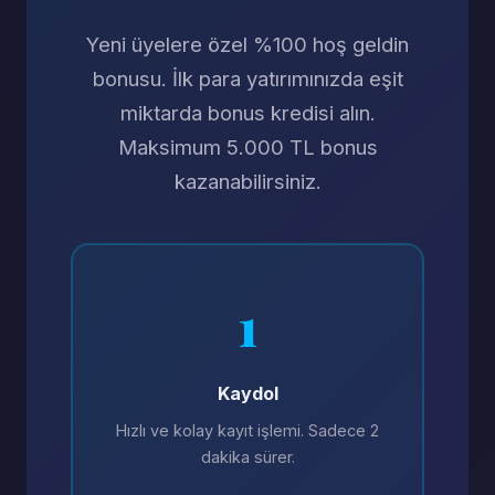
Yeni üyelere özel %100 hoş geldin
bonusu. İlk para yatırımınızda eşit
miktarda bonus kredisi alın.
Maksimum 5.000 TL bonus
kazanabilirsiniz.
1
Kaydol
Hızlı ve kolay kayıt işlemi. Sadece 2
dakika sürer.