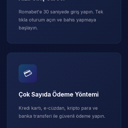
Romabet'e 30 saniyede giriş yapın. Tek
tıkla oturum açın ve bahis yapmaya
başlayın.
💳
Çok Sayıda Ödeme Yöntemi
Kredi kartı, e-cüzdan, kripto para ve
banka transferi ile güvenli ödeme yapın.