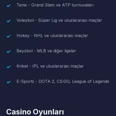
Tenis - Grand Slam ve ATP turnuvaları
Voleybol - Süper Lig ve uluslararası maçlar
Hokey - NHL ve uluslararası maçlar
Beyzbol - MLB ve diğer ligeler
Kriket - IPL ve uluslararası maçlar
E-Sports - DOTA 2, CS:GO, League of Legends
Casino Oyunları