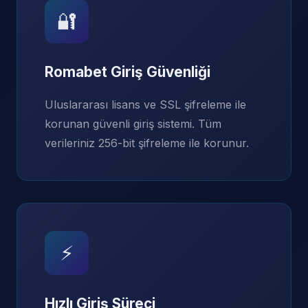
🔐
Romabet Giriş Güvenliği
Uluslararası lisans ve SSL şifreleme ile
korunan güvenli giriş sistemi. Tüm
verileriniz 256-bit şifreleme ile korunur.
⚡
Hızlı Giriş Süreci