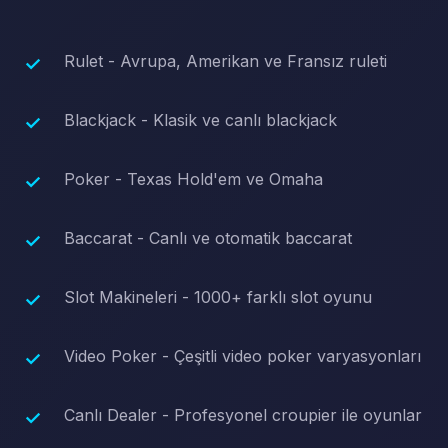
Rulet - Avrupa, Amerikan ve Fransız ruleti
Blackjack - Klasik ve canlı blackjack
Poker - Texas Hold'em ve Omaha
Baccarat - Canlı ve otomatik baccarat
Slot Makineleri - 1000+ farklı slot oyunu
Video Poker - Çeşitli video poker varyasyonları
Canlı Dealer - Profesyonel croupier ile oyunlar