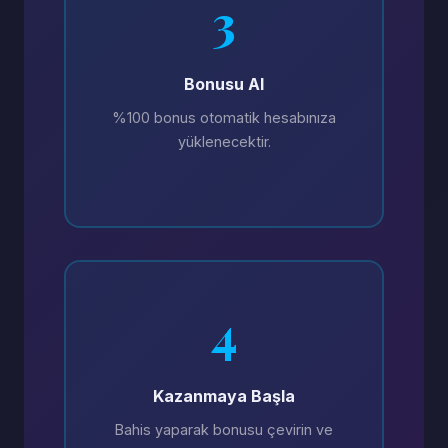
3
Bonusu Al
%100 bonus otomatik hesabınıza
yüklenecektir.
4
Kazanmaya Başla
Bahis yaparak bonusu çevirin ve