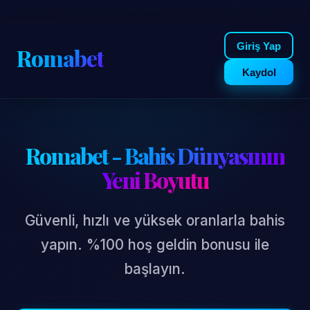
Giriş Yap
Romabet
Kaydol
Romabet - Bahis Dünyasının
Yeni Boyutu
Güvenli, hızlı ve yüksek oranlarla bahis
yapın. %100 hoş geldin bonusu ile
başlayın.