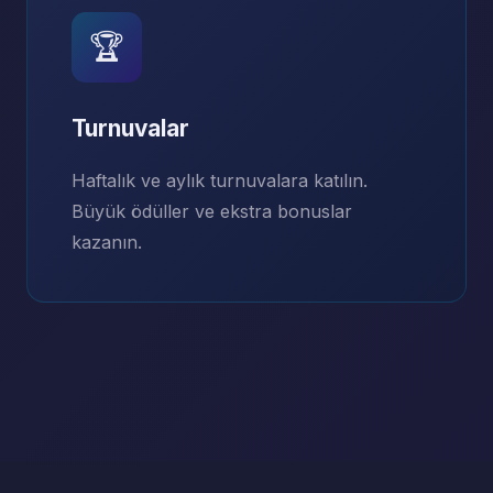
🏆
Turnuvalar
Haftalık ve aylık turnuvalara katılın.
Büyük ödüller ve ekstra bonuslar
kazanın.