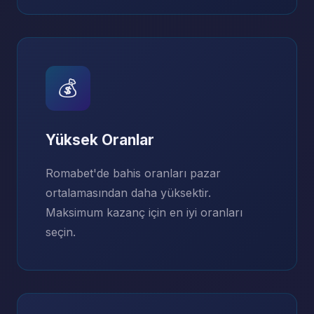
💰
Yüksek Oranlar
Romabet'de bahis oranları pazar
ortalamasından daha yüksektir.
Maksimum kazanç için en iyi oranları
seçin.