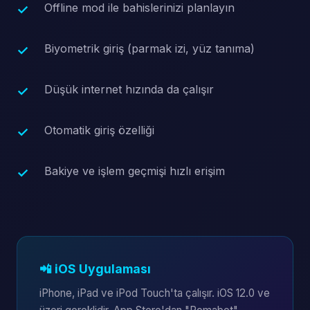
Offline mod ile bahislerinizi planlayın
Biyometrik giriş (parmak izi, yüz tanıma)
Düşük internet hızında da çalışır
Otomatik giriş özelliği
Bakiye ve işlem geçmişi hızlı erişim
📲 iOS Uygulaması
iPhone, iPad ve iPod Touch'ta çalışır. iOS 12.0 ve