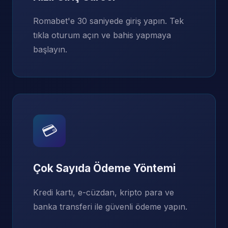
Romabet'e 30 saniyede giriş yapın. Tek
tıkla oturum açın ve bahis yapmaya
başlayın.
💳
Çok Sayıda Ödeme Yöntemi
Kredi kartı, e-cüzdan, kripto para ve
banka transferi ile güvenli ödeme yapın.