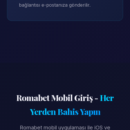
bağlantısı e-postanıza gönderilir.
Romabet Mobil Giriş -
Her
Yerden Bahis Yapın
Romabet mobil uygulaması ile iOS ve