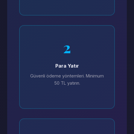
2
Para Yatır
Güvenli ödeme yöntemleri. Minimum
50 TL yatırın.