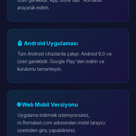
üzeri gereklidir. App Store'dan "Romabet"
arayarak indirin.
🤖 Android Uygulaması
Tüm Android cihazlarda çalışır. Android 8.0 ve
üzeri gereklidir. Google Play'den indirin ve
kurulumu tamamlayın.
🌐 Web Mobil Versiyonu
Uygulama indirmek istemiyorsanız,
m.Romabet.com adresinden mobil tarayıcı
üzerinden giriş yapabilirsiniz.