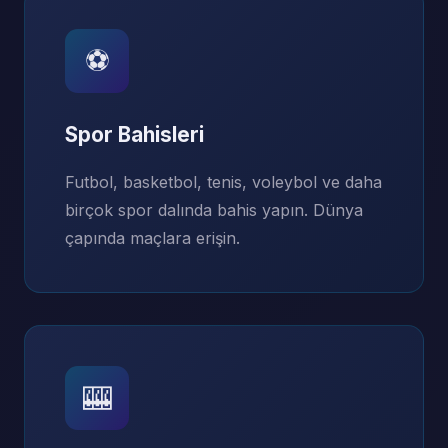
⚽
Spor Bahisleri
Futbol, basketbol, tenis, voleybol ve daha
birçok spor dalında bahis yapın. Dünya
çapında maçlara erişin.
🎰