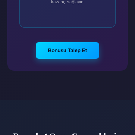
kazanç sağlayın.
Bonusu Talep Et