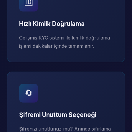
🆔
Hızlı Kimlik Doğrulama
Gelişmiş KYC sistemi ile kimlik doğrulama
işlemi dakikalar içinde tamamlanır.
🔄
Şifremi Unuttum Seçeneği
Şifrenizi unuttunuz mu? Anında sıfırlama