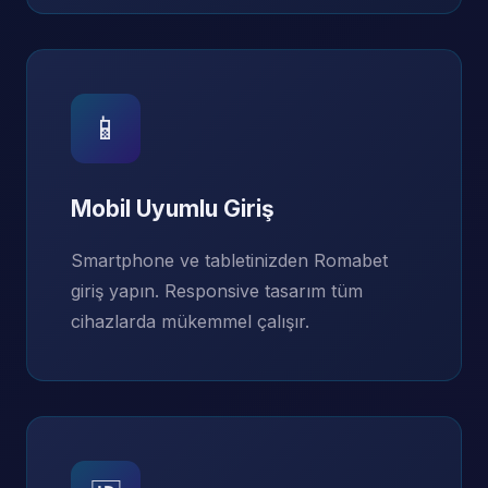
📱
Mobil Uyumlu Giriş
Smartphone ve tabletinizden Romabet
giriş yapın. Responsive tasarım tüm
cihazlarda mükemmel çalışır.