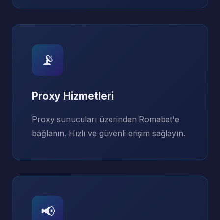
📡
Proxy Hizmetleri
Proxy sunucuları üzerinden Romabet'e
bağlanın. Hızlı ve güvenli erişim sağlayın.
📢