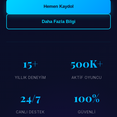
Hemen Kaydol
Daha Fazla Bilgi
15+
500K+
YILLIK DENEYIM
AKTIF OYUNCU
24/7
100%
CANLI DESTEK
GÜVENLI