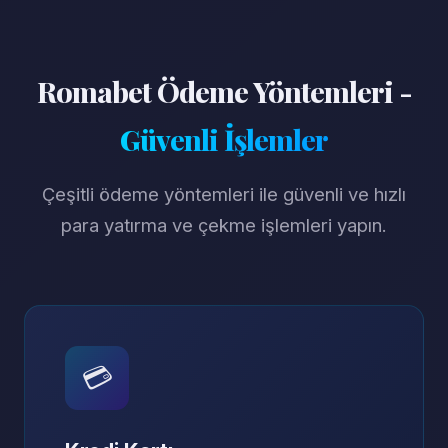
Romabet Ödeme Yöntemleri -
Güvenli İşlemler
Çeşitli ödeme yöntemleri ile güvenli ve hızlı
para yatırma ve çekme işlemleri yapın.
💳