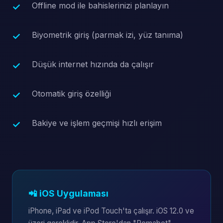
Offline mod ile bahislerinizi planlayın
Biyometrik giriş (parmak izi, yüz tanıma)
Düşük internet hızında da çalışır
Otomatik giriş özelliği
Bakiye ve işlem geçmişi hızlı erişim
📲 iOS Uygulaması
iPhone, iPad ve iPod Touch'ta çalışır. iOS 12.0 ve