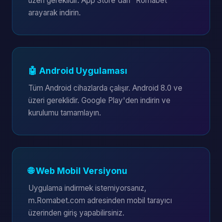
üzeri gereklidir. App Store'dan "Romabet"
arayarak indirin.
🤖 Android Uygulaması
Tüm Android cihazlarda çalışır. Android 8.0 ve
üzeri gereklidir. Google Play'den indirin ve
kurulumu tamamlayın.
🌐 Web Mobil Versiyonu
Uygulama indirmek istemiyorsanız,
m.Romabet.com adresinden mobil tarayıcı
üzerinden giriş yapabilirsiniz.