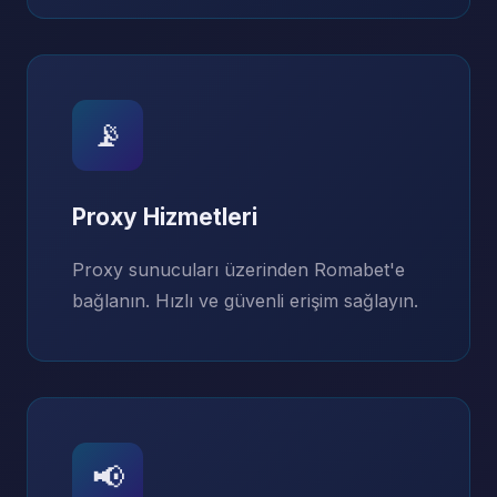
📡
Proxy Hizmetleri
Proxy sunucuları üzerinden Romabet'e
bağlanın. Hızlı ve güvenli erişim sağlayın.
📢