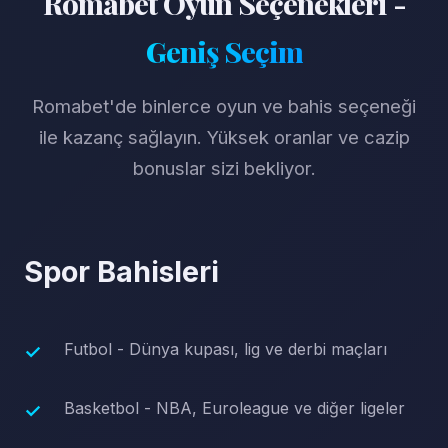
Romabet Oyun Seçenekleri -
Geniş Seçim
Romabet'de binlerce oyun ve bahis seçeneği
ile kazanç sağlayın. Yüksek oranlar ve cazip
bonuslar sizi bekliyor.
Spor Bahisleri
Futbol - Dünya kupası, lig ve derbi maçları
Basketbol - NBA, Euroleague ve diğer ligeler