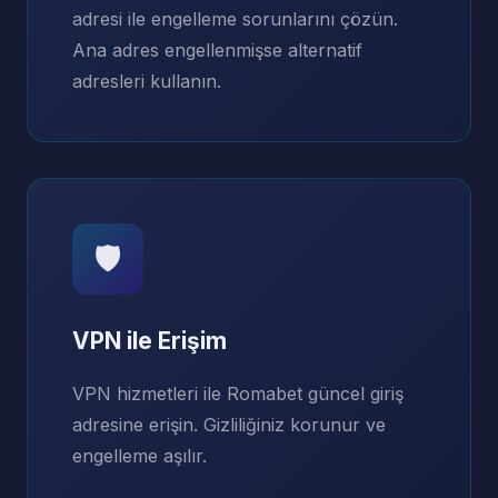
adresi ile engelleme sorunlarını çözün.
Ana adres engellenmişse alternatif
adresleri kullanın.
🛡️
VPN ile Erişim
VPN hizmetleri ile Romabet güncel giriş
adresine erişin. Gizliliğiniz korunur ve
engelleme aşılır.