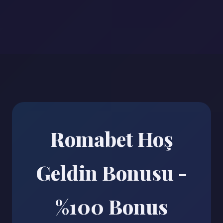
Romabet Hoş
Geldin Bonusu -
%100 Bonus