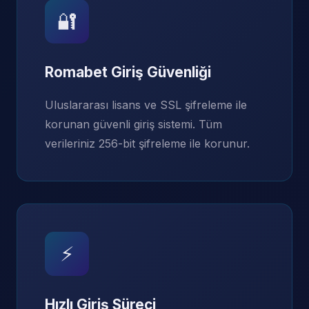
🔐
Romabet Giriş Güvenliği
Uluslararası lisans ve SSL şifreleme ile
korunan güvenli giriş sistemi. Tüm
verileriniz 256-bit şifreleme ile korunur.
⚡
Hızlı Giriş Süreci