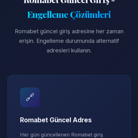
Engelleme Çözümleri
Romabet güncel giriş adresine her zaman
erişin. Engelleme durumunda alternatif
adresleri kullanın.
🔗
Romabet Güncel Adres
Her gün güncellenen Romabet giriş