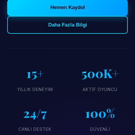
Hemen Kaydol
Daha Fazla Bilgi
15+
500K+
YILLIK DENEYIM
AKTIF OYUNCU
24/7
100%
CANLI DESTEK
GÜVENLI